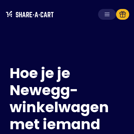
Winkelwagen
ontvangen
Winkelwagen
aanmaken
Hoe je je
Oplossingen
Voor consumenten
Voor scholen
Newegg-
Voor ondernemingen
winkelwagen
Haal
Plus+
met iemand
Inloggen