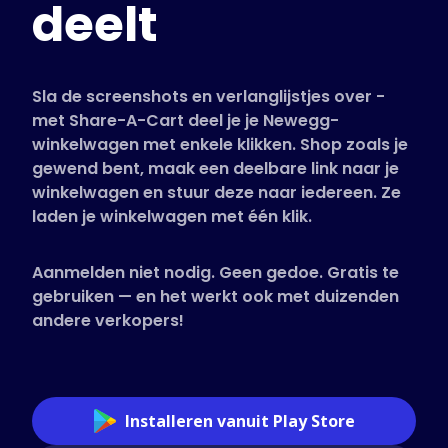
deelt
Ondersteunde winkels
Veelgestelde vragen
Handleidingen
Sla de screenshots en verlanglijstjes over -
met Share-A-Cart deel je je Newegg-
winkelwagen met enkele klikken. Shop zoals je
Nederlands (Dutch)
gewend bent, maak een deelbare link naar je
winkelwagen en stuur deze naar iedereen. Ze
laden je winkelwagen met één klik.
Aanmelden niet nodig. Geen gedoe. Gratis te
gebruiken — en het werkt ook met duizenden
andere verkopers!
Installeren vanuit Play Store