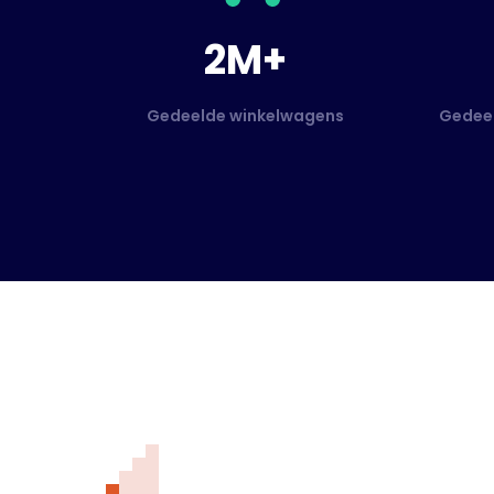
2M+
Gedeelde winkelwagens
Gedeel