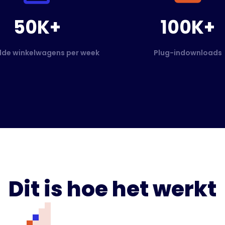
50K+
100K+
de winkelwagens per week
Plug-indownloads
Dit is hoe het werkt