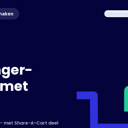
maken
Oplossing
nger-
 met
r - met Share-A-Cart deel