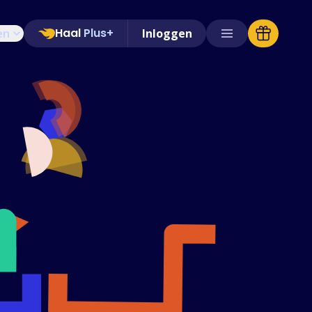
Haal
Plus+
en
Inloggen
Ondersteunde winkels
Veelgestelde vragen
Handleidingen
Nederlands (Dutch)