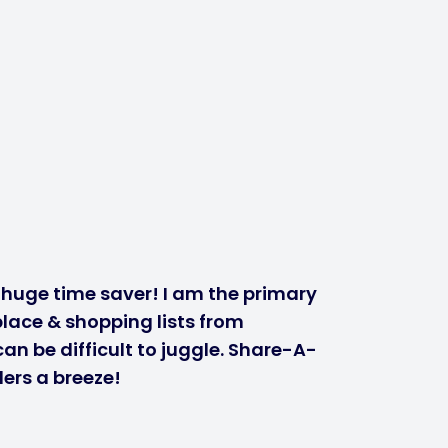
a huge time saver! I am the primary
lace & shopping lists from
n be difficult to juggle. Share-A-
ers a breeze!