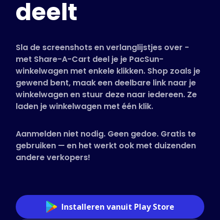
deelt
Ondersteunde winkels
Veelgestelde vragen
Handleidingen
Sla de screenshots en verlanglijstjes over -
met Share-A-Cart deel je je PacSun-
winkelwagen met enkele klikken. Shop zoals je
Nederlands (Dutch)
gewend bent, maak een deelbare link naar je
winkelwagen en stuur deze naar iedereen. Ze
laden je winkelwagen met één klik.
Aanmelden niet nodig. Geen gedoe. Gratis te
gebruiken — en het werkt ook met duizenden
andere verkopers!
Installeren vanuit Play Store