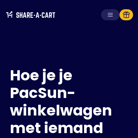
Winkelwagen
ontvangen
Winkelwagen
aanmaken
Hoe je je
Oplossingen
Voor consumenten
Voor scholen
PacSun-
Voor ondernemingen
winkelwagen
Haal
Plus+
met iemand
Inloggen