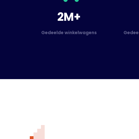
2M+
Gedeelde winkelwagens
Gedeel