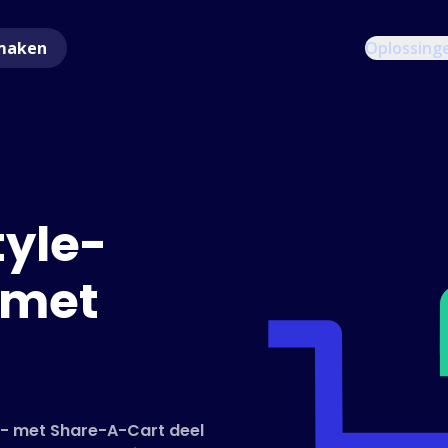
maken
Oplossing
tyle-
 met
r - met Share-A-Cart deel