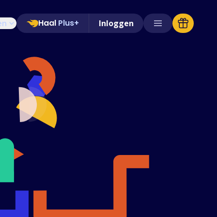
Haal
Plus+
en
Inloggen
Ondersteunde winkels
Veelgestelde vragen
Handleidingen
Nederlands (Dutch)