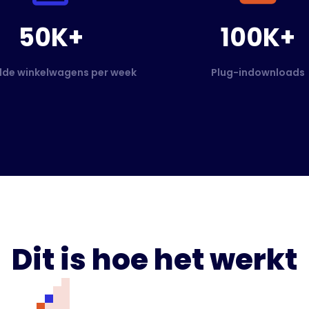
50K+
100K+
de winkelwagens per week
Plug-indownloads
Dit is hoe het werkt