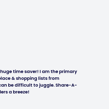
a huge time saver! I am the primary
lace & shopping lists from
n be difficult to juggle. Share-A-
ers a breeze!