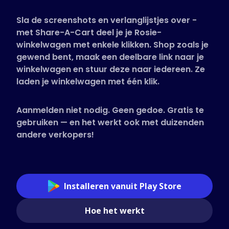
Ondersteunde winkels
Sla de screenshots en verlanglijstjes over -
Veelgestelde vragen
met Share-A-Cart deel je je Rosie-
Handleidingen
winkelwagen met enkele klikken. Shop zoals je
gewend bent, maak een deelbare link naar je
winkelwagen en stuur deze naar iedereen. Ze
Nederlands (Dutch)
laden je winkelwagen met één klik.
Aanmelden niet nodig. Geen gedoe. Gratis te
gebruiken — en het werkt ook met duizenden
andere verkopers!
Installeren vanuit Play Store
Hoe het werkt