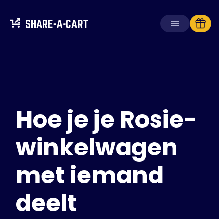
Winkelwagen
ontvangen
Winkelwagen
aanmaken
Hoe je je Rosie-
Oplossingen
Voor consumenten
Voor scholen
winkelwagen
Voor ondernemingen
met iemand
Haal
Plus+
deelt
Inloggen