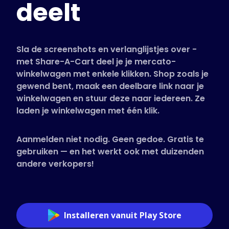
deelt
Ondersteunde winkels
Veelgestelde vragen
Handleidingen
Sla de screenshots en verlanglijstjes over -
met Share-A-Cart deel je je mercato-
winkelwagen met enkele klikken. Shop zoals je
Nederlands (Dutch)
gewend bent, maak een deelbare link naar je
winkelwagen en stuur deze naar iedereen. Ze
laden je winkelwagen met één klik.
Aanmelden niet nodig. Geen gedoe. Gratis te
gebruiken — en het werkt ook met duizenden
andere verkopers!
Installeren vanuit Play Store