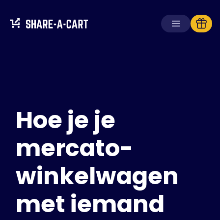
Winkelwagen
ontvangen
Winkelwagen
aanmaken
Hoe je je
Oplossingen
Voor consumenten
Voor scholen
mercato-
Voor ondernemingen
winkelwagen
Haal
Plus+
met iemand
Inloggen