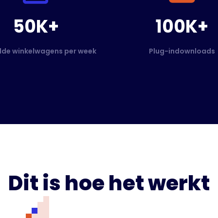
50K+
100K+
de winkelwagens per week
Plug-indownloads
Dit is hoe het werkt