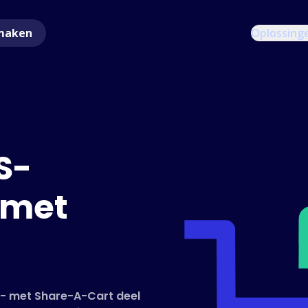
maken
Oplossing
S-
 met
r - met Share-A-Cart deel