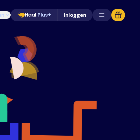
Haal
Plus+
en
Inloggen
Ondersteunde winkels
Veelgestelde vragen
Handleidingen
Nederlands (Dutch)