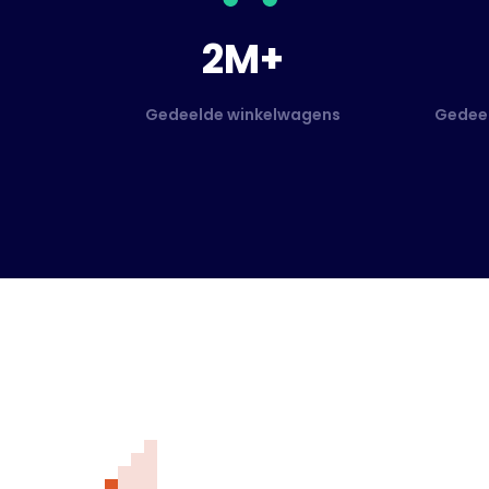
2M+
Gedeelde winkelwagens
Gedeel