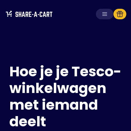
Winkelwagen
ontvangen
Winkelwagen
aanmaken
Hoe je je Tesco-
Oplossingen
Voor consumenten
Voor scholen
winkelwagen
Voor ondernemingen
met iemand
Haal
Plus+
deelt
Inloggen