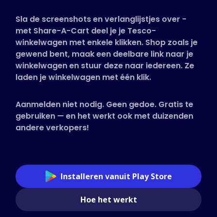
Ondersteunde winkels
Sla de screenshots en verlanglijstjes over -
Veelgestelde vragen
met Share-A-Cart deel je je Tesco-
Handleidingen
winkelwagen met enkele klikken. Shop zoals je
gewend bent, maak een deelbare link naar je
winkelwagen en stuur deze naar iedereen. Ze
Nederlands (Dutch)
laden je winkelwagen met één klik.
Aanmelden niet nodig. Geen gedoe. Gratis te
gebruiken — en het werkt ook met duizenden
andere verkopers!
Installeren vanuit Play Store
Hoe het werkt