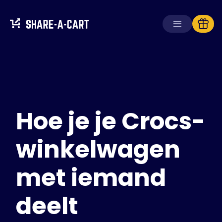
Winkelwagen
ontvangen
Winkelwagen
aanmaken
Hoe je je Crocs-
Oplossingen
Voor consumenten
Voor scholen
winkelwagen
Voor ondernemingen
met iemand
Haal
Plus+
deelt
Inloggen