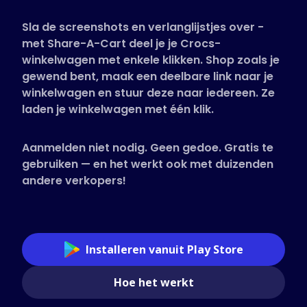
Ondersteunde winkels
Sla de screenshots en verlanglijstjes over -
Veelgestelde vragen
met Share-A-Cart deel je je Crocs-
Handleidingen
winkelwagen met enkele klikken. Shop zoals je
gewend bent, maak een deelbare link naar je
winkelwagen en stuur deze naar iedereen. Ze
Nederlands (Dutch)
laden je winkelwagen met één klik.
Aanmelden niet nodig. Geen gedoe. Gratis te
gebruiken — en het werkt ook met duizenden
andere verkopers!
Installeren vanuit Play Store
Hoe het werkt