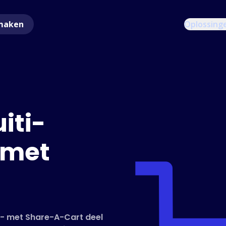
maken
Oplossing
iti-
 met
r - met Share-A-Cart deel