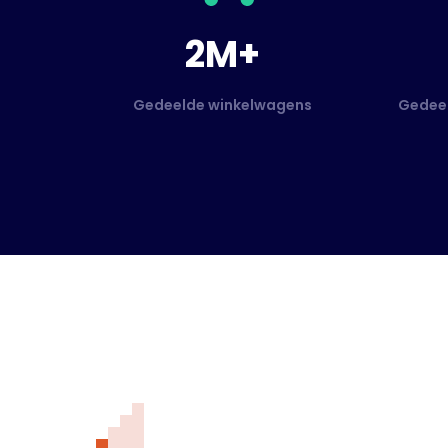
2M+
Gedeelde winkelwagens
Gedeel