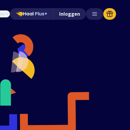
Haal
Plus+
en
Inloggen
Ondersteunde winkels
Veelgestelde vragen
Handleidingen
Nederlands (Dutch)