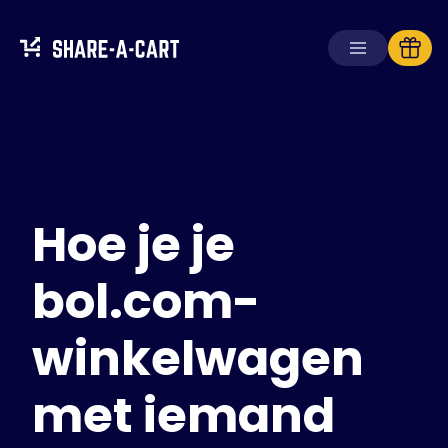
Winkelwagen
ontvangen
Winkelwagen
aanmaken
Hoe je je
Oplossingen
Voor consumenten
Voor scholen
bol.com-
Voor ondernemingen
winkelwagen
Haal
Plus+
met iemand
Inloggen