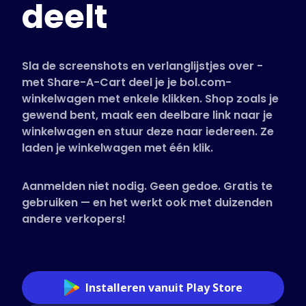
deelt
Ondersteunde winkels
Veelgestelde vragen
Handleidingen
Sla de screenshots en verlanglijstjes over -
met Share-A-Cart deel je je bol.com-
winkelwagen met enkele klikken. Shop zoals je
Nederlands (Dutch)
gewend bent, maak een deelbare link naar je
winkelwagen en stuur deze naar iedereen. Ze
laden je winkelwagen met één klik.
Aanmelden niet nodig. Geen gedoe. Gratis te
gebruiken — en het werkt ook met duizenden
andere verkopers!
Installeren vanuit Play Store