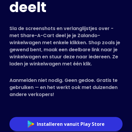
deelt
Ondersteunde winkels
Veelgestelde vragen
Handleidingen
Sla de screenshots en verlanglijstjes over -
met Share-A-Cart deel je je Zalando-
winkelwagen met enkele klikken. Shop zoals je
Nederlands (Dutch)
gewend bent, maak een deelbare link naar je
winkelwagen en stuur deze naar iedereen. Ze
laden je winkelwagen met één klik.
Aanmelden niet nodig. Geen gedoe. Gratis te
gebruiken — en het werkt ook met duizenden
andere verkopers!
Installeren vanuit Play Store