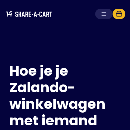
Winkelwagen
ontvangen
Winkelwagen
aanmaken
Hoe je je
Oplossingen
Voor consumenten
Voor scholen
Zalando-
Voor ondernemingen
winkelwagen
Haal
Plus+
met iemand
Inloggen