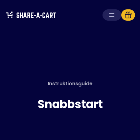
Ta emot kundvagn
Skapa kundvagn
Lösningar
För konsumenter
Instruktionsguide
För skolor
För företag
Snabbstart
Skaffa
Plus+
Logga in