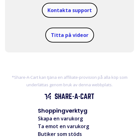
Kontakta support
Titta på videor
*Share-A-Cart kan tjäna en affiliate-provision på alla köp som
underlättas genom bruk av denna webbplats.
Shoppingverktyg
Skapa en varukorg
Ta emot en varukorg
Butiker som stöds