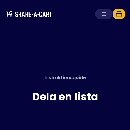
Ta emot kundvagn
Skapa kundvagn
Lösningar
För konsumenter
Instruktionsguide
För skolor
För företag
Dela en lista
Skaffa
Plus+
Logga in