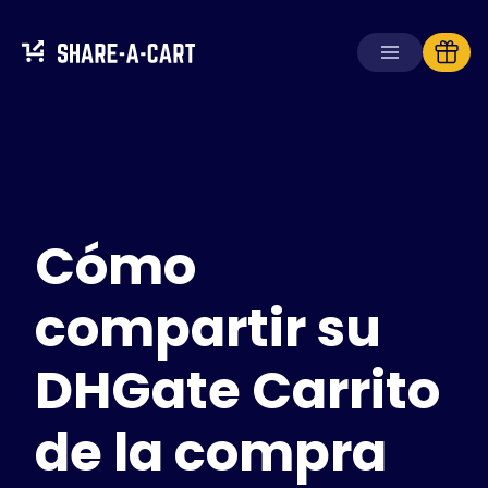
Recibir carrito
Crear carrito
Cómo
Soluciones
Para consumidores
Para escuelas
compartir su
Para empresas
DHGate Carrito
Obtén
Plus+
de la compra
Iniciar sesión