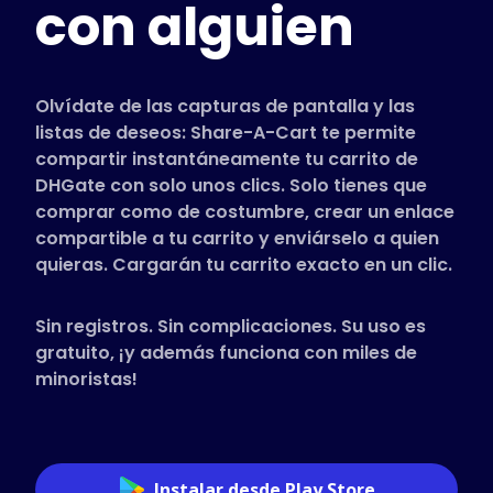
con alguien
Tiendas compatibles
Preguntas frecuentes
Guías de uso
Olvídate de las capturas de pantalla y las
listas de deseos: Share-A-Cart te permite
compartir instantáneamente tu carrito de
Español (Spanish)
DHGate con solo unos clics. Solo tienes que
comprar como de costumbre, crear un enlace
compartible a tu carrito y enviárselo a quien
quieras. Cargarán tu carrito exacto en un clic.
Sin registros. Sin complicaciones. Su uso es
gratuito, ¡y además funciona con miles de
minoristas!
Instalar desde Play Store